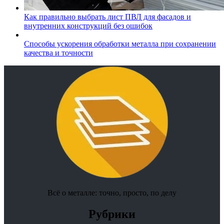
Как правильно выбрать лист ПВЛ для фасадов и
внутренних конструкций без ошибок
Способы ускорения обработки металла при сохранении
качества и точности
Всё о металле: точно, просто, по делу
Рубрики