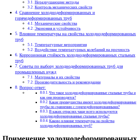
Неразрушающие методы
Контроль механических свойств
Сравнение холоднодеформированных и
горячедеформированных труб
Механические свойства
Экономия и устойчивость
Влияние температуры на свойства холоднодеформированных
труб
Температурные мероприятия
Воздействие температурных колебаний на прочность
Коррозионная стойкость холоднодеформированных стальных
труб
Советы по выбору холоднодеформированных труб для
промышленных нужд
Материалы и их свойства
Производительность и рекомендации
Вопрос-ответ:
Что такое холоднодеформированные стальные трубы и
как они производятся?
Какие преимущества имеют холоднодеформированные
трубы по сравнению с горячедеформированными?
В каких отраслях чаще всего используются
холоднодеформированные стальные трубы?
Каково влияние температуры на свойства
холоднодеформированных труб?
Применение холоднодеформированных