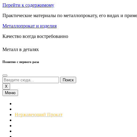
Перейти к содержимому
Практические материалы по металлопрокату, его видах и прим
Металлопрокат и изделия
Качество всегда востребованно
Металл в деталях
Понятно с первого раза
X
Меню
Сортовой Прокат
Листовой Прокат
Нержавеющий Прокат
Трубы
Профнастил
Цветные Металлы
Металлоизделия