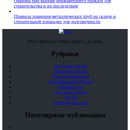
Ошибки при выборе нержавеющего проката для
строительства и их последствия
Правила хранения металлических труб на складе и
строительной площадке для долговечности
Всё о металле: точно, просто, по делу
Рубрики
Листовой прокат
Металлоизделия
Металлообработка
Нержавеющий прокат
Профнастил
Сортовой прокат
Трубы
Цветные металлы
Популярные публикации